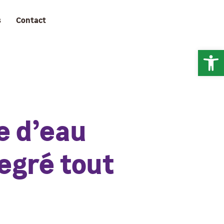
s
Contact
Ouv
e d’eau
degré tout