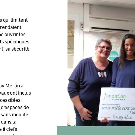
 qui limitent
 rendaient
e ouvrir les
ts spécifiques
t, sa sécurité
oy Merlin a
vaux ont inclus
ccessibles,
n d’espaces de
r sans meuble
 dans la
e à clefs