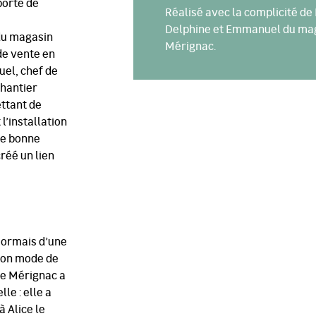
porte de
Réalisé avec la complicité de
Delphine et Emmanuel du ma
du magasin
Mérignac.
de vente en
uel, chef de
hantier
ettant de
 l’installation
de bonne
réé un lien
sormais d’une
son mode de
 de Mérignac a
le : elle a
à Alice le