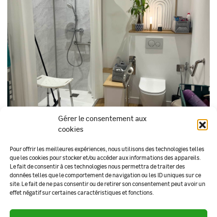
Gérer le consentement aux
cookies
Pour offrir les meilleures expériences, nous utilisons des technologies telles
que les cookies pour stocker et/ou accéder aux informations des appareils.
Retour à la liste
Le fait de consentir à ces technologies nous permettra de traiter des
données telles que le comportement de navigation ou les ID uniques sur ce
site. Le fait de ne pas consentir ou de retirer son consentement peut avoir un
effet négatif sur certaines caractéristiques et fonctions.
Notre organisation
Rapports d'activité
Nous contacter
Mentions légales